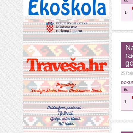
Br.
1.
Na
ra
go
25 Ruj
DOKUM
Br.
1.