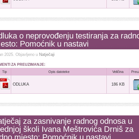
luka o neprovođenju testiranja za radn
esto: Pomoćnik u nastavi
an 2025
. Objavljeno u
Natječaji
ENTI ZA PREUZIMANJE:
Tip
Opis datoteke
Veličina
Preu
ODLUKA
186 KB
tječaj za zasnivanje radnog odnosa u
ednjoj školi Ivana Meštrovića Drniš za
dno mjesto: Pomoćnik u nastavi