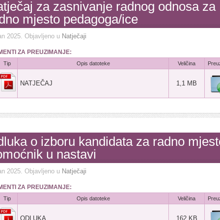
tječaj za zasnivanje radnog odnosa za
dno mjesto pedagoga/ice
an 2025
. Objavljeno u
Natječaji
ENTI ZA PREUZIMANJE:
Tip
Opis datoteke
Veličina
Preu
NATJEČAJ
1,1 MB
luka o izboru kandidata za radno mjest
moćnik u nastavi
an 2025
. Objavljeno u
Natječaji
ENTI ZA PREUZIMANJE:
Tip
Opis datoteke
Veličina
Preu
ODLUKA
162 KB