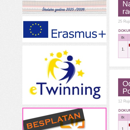
Na
ra
25 Ruj
DOKUM
Br.
1.
Od
Po
12 Ruj
DOKUM
Br.
1.