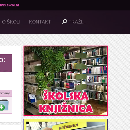
nis.skole.hr
O ŠKOLI
KONTAKT
o:
zimanje