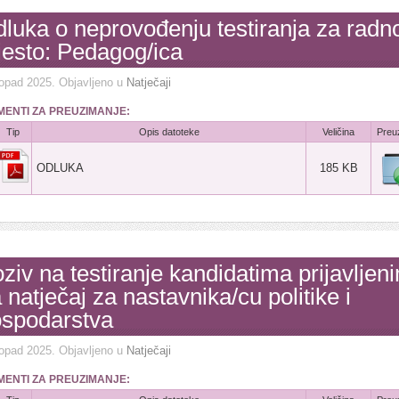
luka o neprovođenju testiranja za radn
esto: Pedagog/ica
topad 2025
. Objavljeno u
Natječaji
ENTI ZA PREUZIMANJE:
Tip
Opis datoteke
Veličina
Preu
ODLUKA
185 KB
ziv na testiranje kandidatima prijavljen
 natječaj za nastavnika/cu politike i
spodarstva
topad 2025
. Objavljeno u
Natječaji
ENTI ZA PREUZIMANJE: