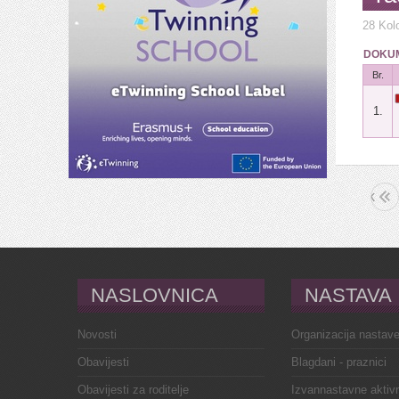
28 Kol
DOKUM
Br.
1.
Početak
«
NASLOVNICA
NASTAVA
Novosti
Organizacija nastav
Obavijesti
Blagdani - praznici
Obavijesti za roditelje
Izvannastavne aktivn