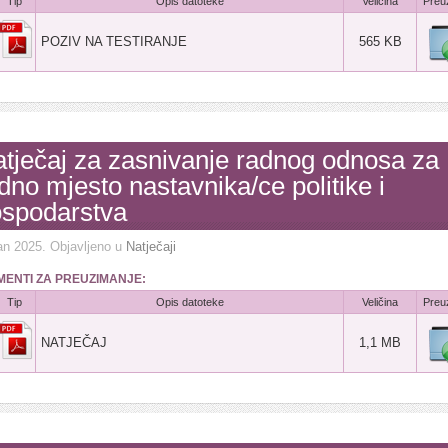
Tip
Opis datoteke
Veličina
Preu
POZIV NA TESTIRANJE
565 KB
tječaj za zasnivanje radnog odnosa za
dno mjesto nastavnika/ce politike i
spodarstva
an 2025
. Objavljeno u
Natječaji
ENTI ZA PREUZIMANJE:
Tip
Opis datoteke
Veličina
Preu
NATJEČAJ
1,1 MB