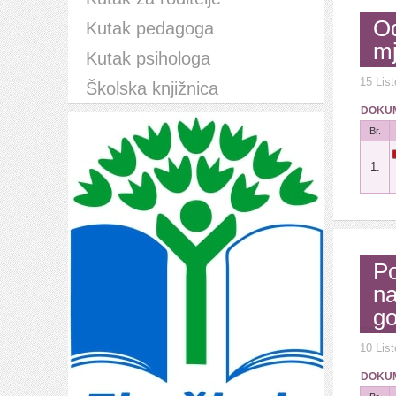
Od
Kutak pedagoga
mj
Kutak psihologa
15 Lis
Školska knjižnica
DOKUM
Br.
1.
Po
na
go
10 Lis
DOKUM