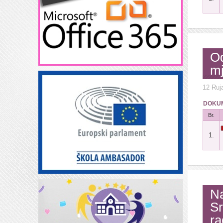
Od
mj
12 Ruj
DOKUM
Br.
1.
Na
Sr
ra