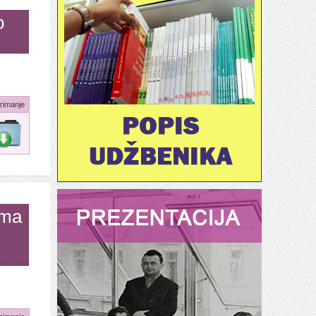
o
zimanje
ima