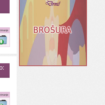
zimanje
o:
zimanje