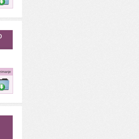
o
zimanje