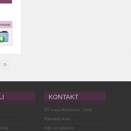
zimanje
LI
KONTAKT
SŠ Ivana Meštrovića - Drniš
u
Ravnatelj škole
eštaji
Gdje se nalazimo