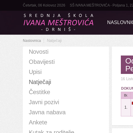
Četvrtak, 06 Kolovoz 2026
SŠ IVANA MEŠTROVIĆA - Poljana 1, 22320
NASLOVNI
Natječaji
Naslovnica
Novosti
Od
Obavijesti
Pe
Upisi
16 Lis
Natječaji
DOKUM
Čestitke
Br.
Javni pozivi
1.
Javna nabava
Ankete
Kutak za roditelje