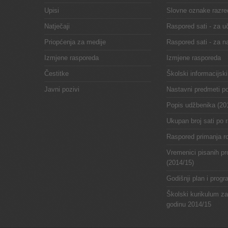
Upisi
Slovne oznake razre
Natječaji
Raspored sati - za u
Priopćenja za medije
Raspored sati - za n
Izmjene rasporeda
Izmjene rasporeda
Čestitke
Školski informacijski
Javni pozivi
Nastavni predmeti p
Popis udžbenika (20
Ukupan broj sati po 
Raspored primanja ro
Vremenici pisanih pr
(2014/15)
Godišnji plan i prog
Školski kurikulum z
godinu 2014/15