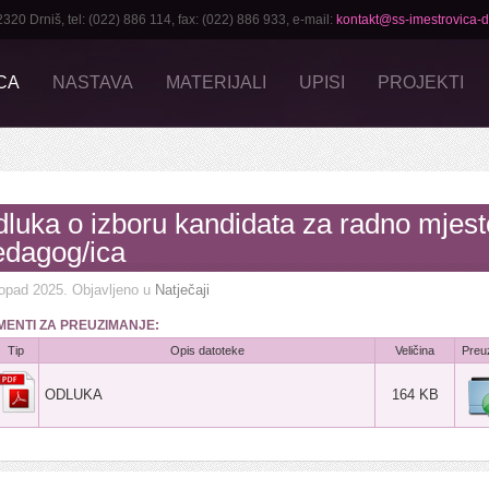
 Drniš, tel: (022) 886 114, fax: (022) 886 933, e-mail:
kontakt@ss-imestrovica-dr
CA
NASTAVA
MATERIJALI
UPISI
PROJEKTI
luka o izboru kandidata za radno mjest
dagog/ica
topad 2025
. Objavljeno u
Natječaji
ENTI ZA PREUZIMANJE:
Tip
Opis datoteke
Veličina
Preu
ODLUKA
164 KB