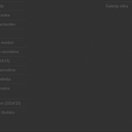
da
Galerija slika
čenike
astavnike
 monitor
o razredima
14/15)
razredima
ditelja
ovjera
ram (2014/15)
a školsku