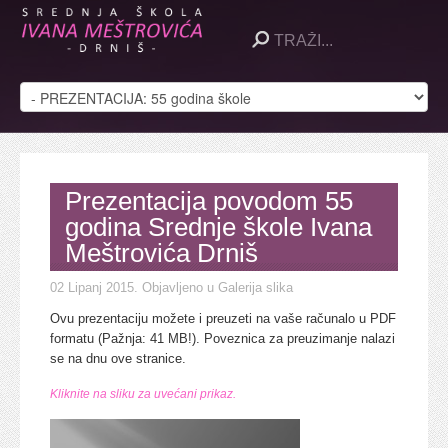
Prezentacija povodom 55
godina Srednje škole Ivana
Meštrovića Drniš
02 Lipanj 2015
. Objavljeno u Galerija slika
Ovu prezentaciju možete i preuzeti na vaše računalo u PDF
formatu (Pažnja: 41 MB!). Poveznica za preuzimanje nalazi
se na dnu ove stranice.
Kliknite na sliku za uvećani prikaz.