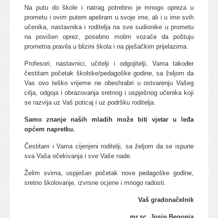
Na putu do škole i natrag potrebno je mnogo opreza u
prometu i ovim putem apeliram u svoje ime, ali i u ime svih
učenika, nastavnika i roditelja na sve sudionike u prometu
na povišen oprez, posebno molim vozače da poštuju
prometna pravila u blizini škola i na pješačkim prijelazima.
Profesori, nastavnici, učitelji i odgojitelji, Vama također
čestitam početak školske/pedagoške godine, sa željom da
Vas ovo teško vrijeme ne obeshrabri u ostvarenju Vašeg
cilja, odgoja i obrazovanja sretnog i uspješnog učenika koji
se razvija uz Vaš poticaj i uz podršku roditelja.
Samo znanje naših mladih može biti vjetar u leđa
općem napretku.
Čestitam i Vama cijenjeni roditelji, sa željom da se ispune
sva Vaša očekivanja i sve Vaše nade.
Želim svima, uspješan početak nove pedagoške godine,
sretno školovanje, izvrsne ocjene i mnogo radosti.
Vaš gradonačelnik
mr.sc. Josip Begonja