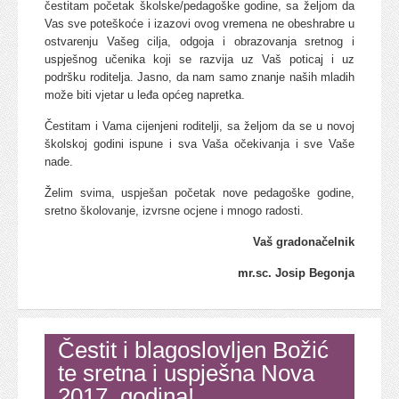
čestitam početak školske/pedagoške godine, sa željom da
Vas sve poteškoće i izazovi ovog vremena ne obeshrabre u
ostvarenju Vašeg cilja, odgoja i obrazovanja sretnog i
uspješnog učenika koji se razvija uz Vaš poticaj i uz
podršku roditelja. Jasno, da nam samo znanje naših mladih
može biti vjetar u leđa općeg napretka.
Čestitam i Vama cijenjeni roditelji, sa željom da se u novoj
školskoj godini ispune i sva Vaša očekivanja i sve Vaše
nade.
Želim svima, uspješan početak nove pedagoške godine,
sretno školovanje, izvrsne ocjene i mnogo radosti.
Vaš gradonačelnik
mr.sc. Josip Begonja
Čestit i blagoslovljen Božić
te sretna i uspješna Nova
2017. godina!