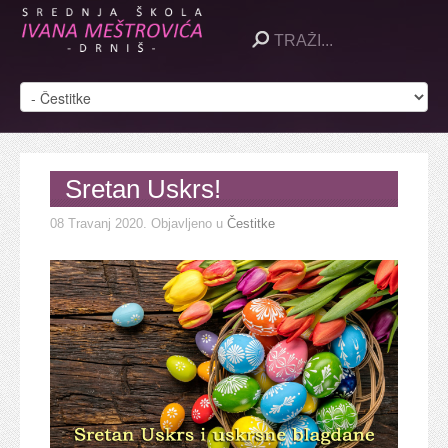
Sretan Uskrs!
08 Travanj 2020
. Objavljeno u
Čestitke