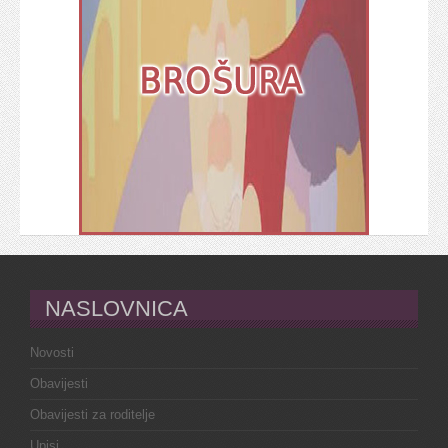
NASLOVNICA
Novosti
Obavijesti
Obavijesti za roditelje
Upisi