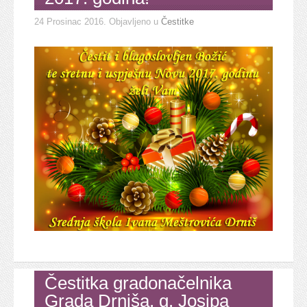
24 Prosinac 2016
. Objavljeno u
Čestitke
Čestitka gradonačelnika
Grada Drniša, g. Josipa