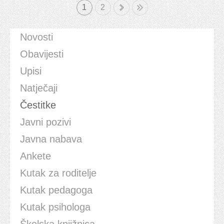
1
»
2
Kraj
Novosti
Obavijesti
Upisi
Natječaji
Čestitke
Javni pozivi
Javna nabava
Ankete
Kutak za roditelje
Kutak pedagoga
Kutak psihologa
Školska knjižnica