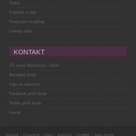
Statut
Pravilnik o radu
Financijski izvještaji
Galerija slika
KONTAKT
SŠ Ivana Meštrovića - Drniš
Ravnatelj škole
Gdje se nalazimo
Facebook profil škole
Twitter profil škole
Imenik
Novosti
Obavijesti
Upisi
Natječaji
Čestitke
Javni pozivi