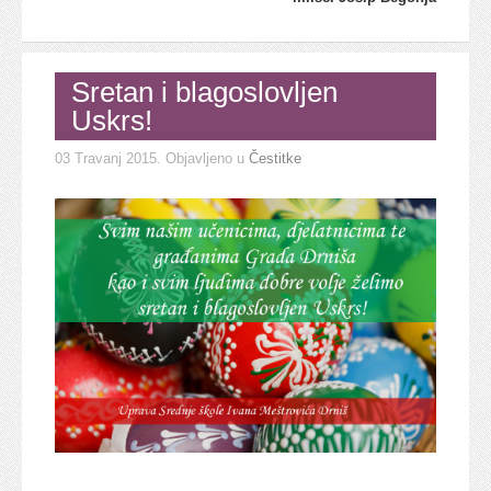
Sretan i blagoslovljen
Uskrs!
03 Travanj 2015
. Objavljeno u
Čestitke