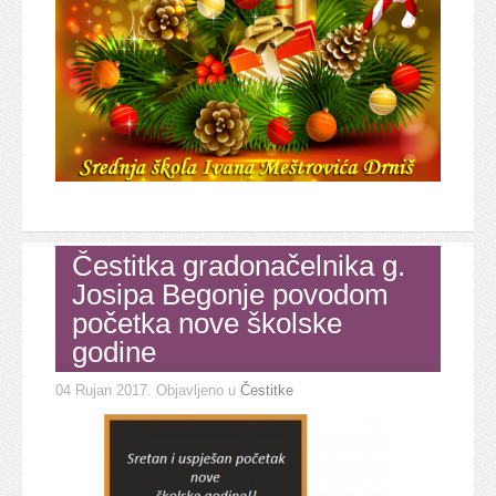
Čestitka gradonačelnika g.
Josipa Begonje povodom
početka nove školske
godine
04 Rujan 2017
. Objavljeno u
Čestitke