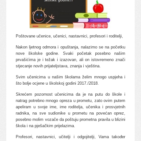
Poštovane učenice, učenici, nastavnici, profesori i roditelji,
Nakon ljetnog odmora i opuštanja, nalazimo se na početku
nove školske godine. Svaki početak posebno našim
prvašićima je i težak i izazovan, ali on istovremeno znači
stjecanje novih prijateljstava, znanja i vještina.
Svim učenicima u našim školama želim mnogo uspjeha i
što bolje ocjene u školskoj godini 2017./2018.
Skrećem pozornost učenicima da je na putu do škole i
natrag potrebno mnogo opreza u prometu, zato ovim putem
apeliram u svoje ime, ime roditelja, učenika i prosvjetnih
radnika, na sve sudionike u prometu na povećan oprez,
posebno molim vozače da poštuju prometna pravila u blizini
škola i na pješačkim prijelazima.
Profesori, nastavnici, učitelji i odgojitelji, Vama također