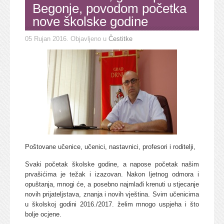
Begonje, povodom početka
nove školske godine
05 Rujan 2016
. Objavljeno u
Čestitke
Poštovane učenice, učenici, nastavnici, profesori i roditelji,
Svaki početak školske godine, a napose početak našim
prvašićima je težak i izazovan. Nakon ljetnog odmora i
opuštanja, mnogi će, a posebno najmlađi krenuti u stjecanje
novih prijateljstava, znanja i novih vještina. Svim učenicima
u školskoj godini 2016./2017. želim mnogo uspjeha i što
bolje ocjene.