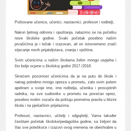
Poštovane učenice, učenici, nastavnici, profesori i roditelji,
Nakon ljetnog odmora i opuštanja, nalazimo se na početku
nove školske godine. Svaki početak posebno našim
prvašićima je i težak i izazovan, ali on istovremeno znači
stjecanje novih prijateljstava, znanja i vještina.
Svim učenicima u našim školama želim mnogo uspjeha i
što bolje ocjene u školskoj godini 2017./2018.
Skrećem pozornost učenicima da je na putu do škole i
natrag potrebno mnogo opreza u prometu, zato ovim putem
apeliram u svoje ime, ime roditelja, učenika i prosvjetnih
radnika, na sve sudionike u prometu na povećan oprez,
posebno molim vozače da poštuju prometna pravila u blizini
škola i na pješačkim prijelazima.
Profesori, nastavnici, učitelji i odgojitelji, Vama također
čestitam početak školske/pedagoške godine, sa željom da
Vas sve poteškoće i izazovi ovog vremena ne obeshrabre u