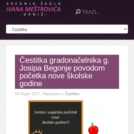
Čestitka gradonačelnika g.
Josipa Begonje povodom
početka nove školske
godine
04 Rujan 2017
. Objavljeno u
Čestitke