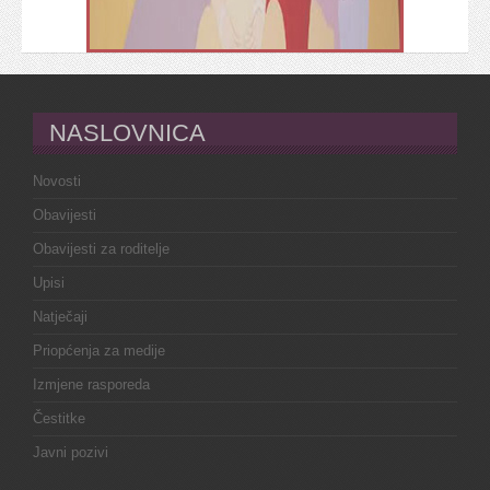
NASLOVNICA
Novosti
Obavijesti
Obavijesti za roditelje
Upisi
Natječaji
Priopćenja za medije
Izmjene rasporeda
Čestitke
Javni pozivi