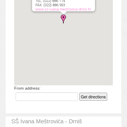
TEL: (022) 886 114
FAX: (022) 886 933
www.ss-ivana-mestrovica-drnis.hr
From address:
Get directions
SŠ Ivana Meštrovića - Drniš