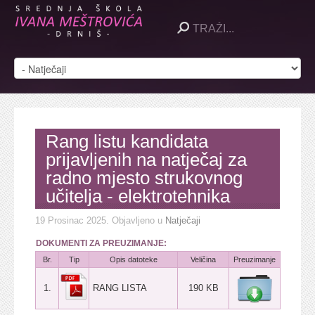
Rang listu kandidata
prijavljenih na natječaj za
radno mjesto strukovnog
učitelja - elektrotehnika
19 Prosinac 2025
. Objavljeno u
Natječaji
DOKUMENTI ZA PREUZIMANJE:
Br.
Tip
Opis datoteke
Veličina
Preuzimanje
1.
RANG LISTA
190 KB