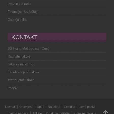
Pravilnik o radu
Financijski izvještaji
Galerija slika
KONTAKT
SŠ Ivana Meštrovića - Drniš
Ravnatelj škole
Gdje se nalazimo
Facebook profil škole
Twitter profil škole
Imenik
Novosti
Obavijesti
Upisi
Natječaji
Čestitke
Javni pozivi
Javna nabava
Ankete
Kutak za roditelje
Kutak pedagoga