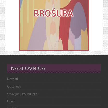
NASLOVNICA
Novosti
Obavijesti
Obavijesti za roditelje
Upisi