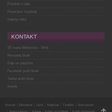
Pravilnik o radu
Financijski izvještaji
Galerija slika
KONTAKT
SŠ Ivana Meštrovića - Drniš
Ravnatelj škole
Gdje se nalazimo
Facebook profil škole
Twitter profil škole
Imenik
Novosti
Obavijesti
Upisi
Natječaji
Čestitke
Javni pozivi
Javna nabava
Ankete
Kutak za roditelje
Kutak pedagoga