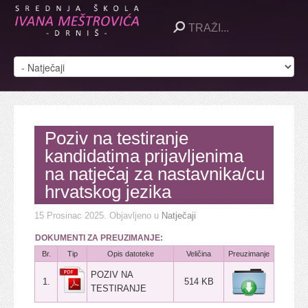
Poziv na testiranje
kandidatima prijavljenima
na natječaj za nastavnika/cu
hrvatskog jezika
15 Prosinac 2025
. Objavljeno u
Natječaji
DOKUMENTI ZA PREUZIMANJE:
Br.
Tip
Opis datoteke
Veličina
Preuzimanje
POZIV NA
1.
514 KB
TESTIRANJE