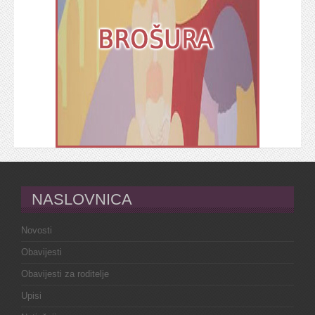
NASLOVNICA
Novosti
Obavijesti
Obavijesti za roditelje
Upisi