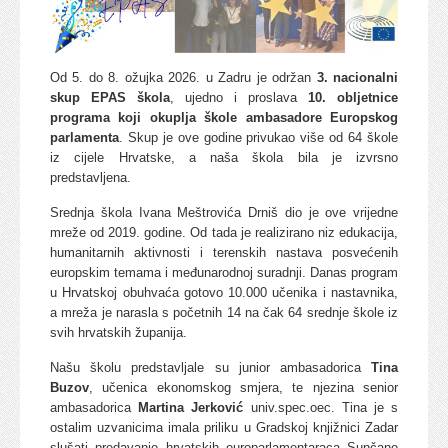
Od 5. do 8. ožujka 2026. u Zadru je održan
3. nacionalni
skup EPAS škola
, ujedno i proslava
10. obljetnice
programa koji okuplja škole ambasadore Europskog
parlamenta
. Skup je ove godine privukao više od 64 škole
iz cijele Hrvatske, a naša škola bila je izvrsno
predstavljena.
Srednja škola Ivana Meštrovića Drniš dio je ove vrijedne
mreže od 2019. godine. Od tada je realizirano niz edukacija,
humanitarnih aktivnosti i terenskih nastava posvećenih
europskim temama i međunarodnoj suradnji. Danas program
u Hrvatskoj obuhvaća gotovo 10.000 učenika i nastavnika,
a mreža je narasla s početnih 14 na čak 64 srednje škole iz
svih hrvatskih županija.
Našu školu predstavljale su junior ambasadorica
Tina
Buzov
, učenica ekonomskog smjera, te njezina senior
ambasadorica
Martina Jerković
univ.spec.oec. Tina je s
ostalim uzvanicima imala priliku u Gradskoj knjižnici Zadar
slušati predavanje hrvatskih europarlamentaraca Sunčane