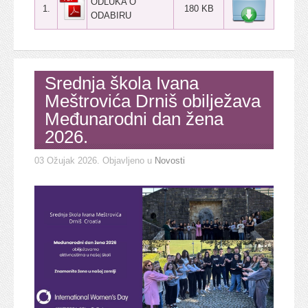
ODLUKA O
1.
180 KB
ODABIRU
Srednja škola Ivana
Meštrovića Drniš obilježava
Međunarodni dan žena
2026.
03 Ožujak 2026
. Objavljeno u
Novosti