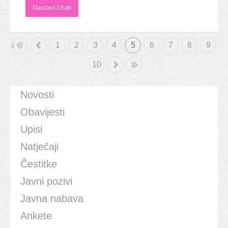
Nastavi čitati
etak
«
1
2
3
4
5
6
7
8
9
10
»
Kraj
Novosti
Obavijesti
Upisi
Natječaji
Čestitke
Javni pozivi
Javna nabava
Ankete