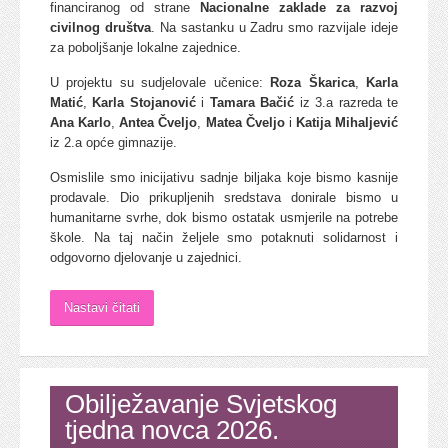
financiranog od strane
Nacionalne zaklade za razvoj
civilnog društva
. Na sastanku u Zadru smo razvijale ideje
za poboljšanje lokalne zajednice.
U projektu su sudjelovale učenice:
Roza Škarica
,
Karla
Matić
,
Karla Stojanović
i
Tamara Bačić
iz 3.a razreda te
Ana Karlo
,
Antea Čveljo
,
Matea Čveljo
i
Katija Mihaljević
iz 2.a opće gimnazije.
Osmislile smo inicijativu sadnje biljaka koje bismo kasnije
prodavale. Dio prikupljenih sredstava donirale bismo u
humanitarne svrhe, dok bismo ostatak usmjerile na potrebe
škole. Na taj način željele smo potaknuti solidarnost i
odgovorno djelovanje u zajednici.
Nastavi čitati
Obilježavanje Svjetskog
tjedna novca 2026.