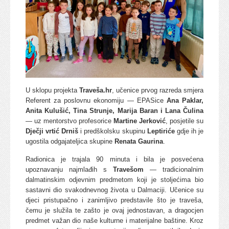
U sklopu projekta
Traveša.hr
, učenice prvog razreda smjera
Referent za poslovnu ekonomiju — EPASice
Ana Paklar,
Anita Kulušić, Tina Strunje, Marija Baran i Lana Čulina
— uz mentorstvo profesorice
Martine Jerković
, posjetile su
Dječji vrtić Drniš
i predškolsku skupinu
Leptiriće
gdje ih je
ugostila odgajateljica skupine
Renata Gaurina
.
Radionica je trajala 90 minuta i bila je posvećena
upoznavanju najmlađih s
Travešom
— tradicionalnim
dalmatinskim odjevnim predmetom koji je stoljećima bio
sastavni dio svakodnevnog života u Dalmaciji. Učenice su
djeci pristupačno i zanimljivo predstavile što je traveša,
čemu je služila te zašto je ovaj jednostavan, a dragocjen
predmet važan dio naše kulturne i materijalne baštine. Kroz