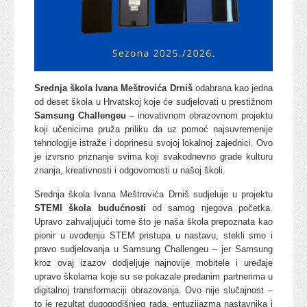
Srednja škola Ivana Meštrovića Drniš
odabrana kao jedna
od deset škola u Hrvatskoj koje će sudjelovati u prestižnom
Samsung Challengeu
– inovativnom obrazovnom projektu
koji učenicima pruža priliku da uz pomoć najsuvremenije
tehnologije istraže i doprinesu svojoj lokalnoj zajednici. Ovo
je izvrsno priznanje svima koji svakodnevno grade kulturu
znanja, kreativnosti i odgovornosti u našoj školi.
Srednja škola Ivana Meštrovića Drniš sudjeluje u projektu
STEMI škola budućnosti
od samog njegova početka.
Upravo zahvaljujući tome što je naša škola prepoznata kao
pionir u uvođenju STEM pristupa u nastavu, stekli smo i
pravo sudjelovanja u Samsung Challengeu – jer Samsung
kroz ovaj izazov dodjeljuje najnovije mobitele i uređaje
upravo školama koje su se pokazale predanim partnerima u
digitalnoj transformaciji obrazovanja. Ovo nije slučajnost –
to je rezultat dugogodišnjeg rada, entuzijazma nastavnika i