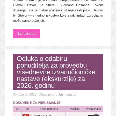
Glavak, Davor Ive Stiera i Gordana Bosanca. Tokom
druženja Tina je hrabro postavila pitanje zastupniku Davoru
Ivi Stieru — vrijedno iskustvo koje svaki mladi Europljanin
može samo poželjeti.
Nastavi čitati
Odluka o odabiru
ponuditelja za provedbu
višednevne izvanučioničke
nastave (ekskurzije) za
2026. godinu
05 Ožujak 2026
. Objavljeno u
Javni pozivi
DOKUMENTI ZA PREUZIMANJE:
Br.
Tip
Opis datoteke
Veličina
Preuzimanje