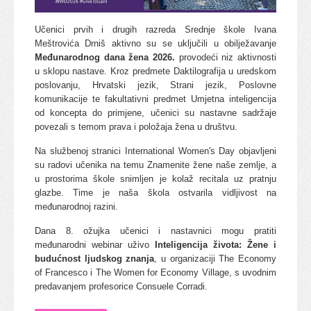
Učenici prvih i drugih razreda Srednje škole Ivana
Meštrovića Drniš aktivno su se uključili u obilježavanje
Međunarodnog dana žena 2026.
provodeći niz aktivnosti
u sklopu nastave. Kroz predmete Daktilografija u uredskom
poslovanju, Hrvatski jezik, Strani jezik, Poslovne
komunikacije te fakultativni predmet Umjetna inteligencija
od koncepta do primjene, učenici su nastavne sadržaje
povezali s temom prava i položaja žena u društvu.
Na službenoj stranici International Women's Day objavljeni
su radovi učenika na temu Znamenite žene naše zemlje, a
u prostorima škole snimljen je kolaž recitala uz pratnju
glazbe. Time je naša škola ostvarila vidljivost na
međunarodnoj razini.
Dana 8. ožujka učenici i nastavnici mogu pratiti
međunarodni webinar uživo
Inteligencija života: Žene i
budućnost ljudskog znanja
, u organizaciji The Economy
of Francesco i The Women for Economy Village, s uvodnim
predavanjem profesorice Consuele Corradi.