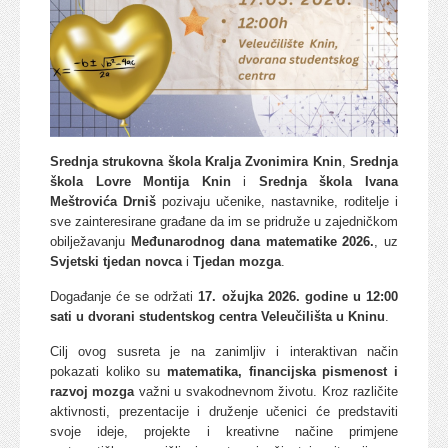
Srednja strukovna škola Kralja Zvonimira Knin
,
Srednja
škola Lovre Montija Knin
i
Srednja škola Ivana
Meštrovića Drniš
pozivaju učenike, nastavnike, roditelje i
sve zainteresirane građane da im se pridruže u zajedničkom
obilježavanju
Međunarodnog dana matematike 2026.
, uz
Svjetski tjedan novca
i
Tjedan mozga
.
Događanje će se održati
17. ožujka 2026. godine u 12:00
sati u dvorani studentskog centra Veleučilišta u Kninu
.
Cilj ovog susreta je na zanimljiv i interaktivan način
pokazati koliko su
matematika, financijska pismenost i
razvoj mozga
važni u svakodnevnom životu. Kroz različite
aktivnosti, prezentacije i druženje učenici će predstaviti
svoje ideje, projekte i kreativne načine primjene