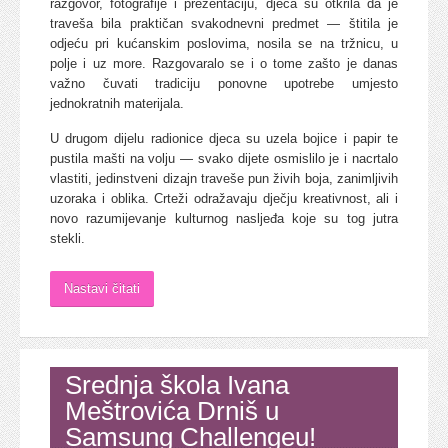
razgovor, fotografije i prezentaciju, djeca su otkrila da je
traveša bila praktičan svakodnevni predmet — štitila je
odjeću pri kućanskim poslovima, nosila se na tržnicu, u
polje i uz more. Razgovaralo se i o tome zašto je danas
važno čuvati tradiciju ponovne upotrebe umjesto
jednokratnih materijala.
U drugom dijelu radionice djeca su uzela bojice i papir te
pustila mašti na volju — svako dijete osmislilo je i nacrtalo
vlastiti, jedinstveni dizajn traveše pun živih boja, zanimljivih
uzoraka i oblika. Crteži odražavaju dječju kreativnost, ali i
novo razumijevanje kulturnog nasljeđa koje su tog jutra
stekli.
Nastavi čitati
Srednja škola Ivana
Meštrovića Drniš u
Samsung Challengeu!