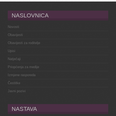
NASLOVNICA
Novosti
Obavijesti
Obavijesti za roditelje
Upisi
Natječaji
Priopćenja za medije
Izmjene rasporeda
Čestitke
Javni pozivi
NASTAVA