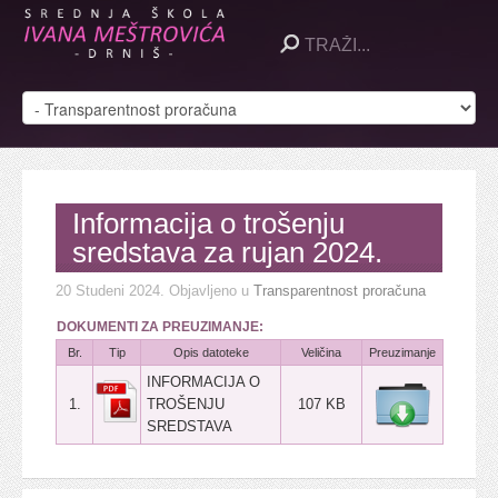
Informacija o trošenju
sredstava za rujan 2024.
20 Studeni 2024
. Objavljeno u
Transparentnost proračuna
DOKUMENTI ZA PREUZIMANJE:
Br.
Tip
Opis datoteke
Veličina
Preuzimanje
INFORMACIJA O
1.
TROŠENJU
107 KB
SREDSTAVA