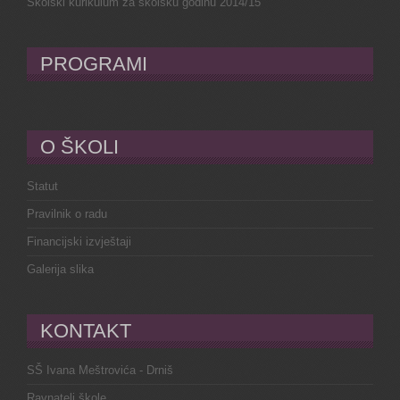
Školski kurikulum za školsku godinu 2014/15
PROGRAMI
O ŠKOLI
Statut
Pravilnik o radu
Financijski izvještaji
Galerija slika
KONTAKT
SŠ Ivana Meštrovića - Drniš
Ravnatelj škole