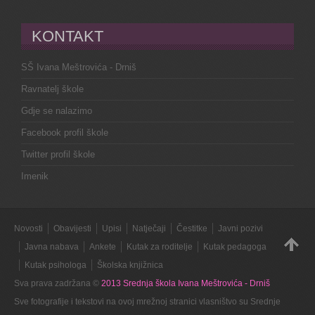
KONTAKT
SŠ Ivana Meštrovića - Drniš
Ravnatelj škole
Gdje se nalazimo
Facebook profil škole
Twitter profil škole
Imenik
Novosti
Obavijesti
Upisi
Natječaji
Čestitke
Javni pozivi
Javna nabava
Ankete
Kutak za roditelje
Kutak pedagoga
Kutak psihologa
Školska knjižnica
Sva prava zadržana ©
2013 Srednja škola Ivana Meštrovića - Drniš
Sve fotografije i tekstovi na ovoj mrežnoj stranici vlasništvo su Srednje