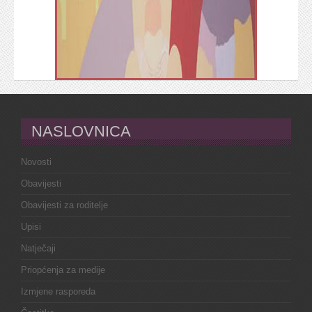
NASLOVNICA
Novosti
Obavijesti
Obavijesti za roditelje
Upisi
Natječaji
Priopćenja za medije
Izmjene rasporeda