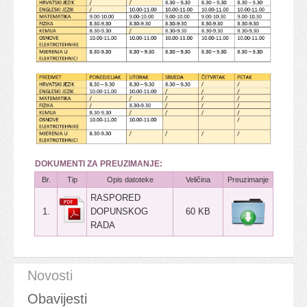
DOKUMENTI ZA PREUZIMANJE:
Br.
Tip
Opis datoteke
Veličina
Preuzimanje
RASPORED
1.
DOPUNSKOG
60 KB
RADA
Novosti
Obavijesti