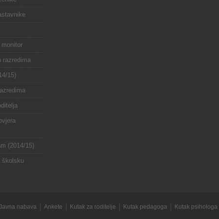
astavnike
 monitor
o razredima
14/15)
razredima
ditelja
ovjera
ram (2014/15)
a školsku
Javna nabava
Ankete
Kutak za roditelje
Kutak pedagoga
Kutak psihologa