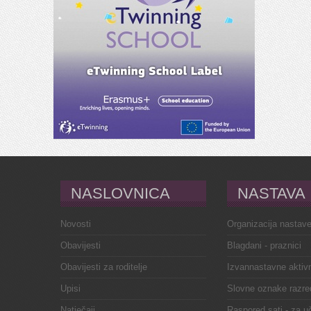
NASLOVNICA
NASTAVA
Novosti
Organizacija nastav
Obavijesti
Blagdani - praznici
Obavijesti za roditelje
Izvannastavne aktivn
Upisi
Slovne oznake razre
Natječaji
Raspored sati - za u