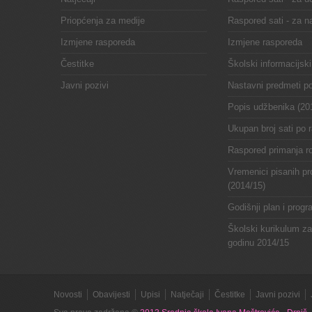
Priopćenja za medije
Raspored sati - za n
Izmjene rasporeda
Izmjene rasporeda
Čestitke
Školski informacijski
Javni pozivi
Nastavni predmeti p
Popis udžbenika (20
Ukupan broj sati po 
Raspored primanja ro
Vremenici pisanih pr
(2014/15)
Godišnji plan i prog
Školski kurikulum z
godinu 2014/15
Novosti
Obavijesti
Upisi
Natječaji
Čestitke
Javni pozivi