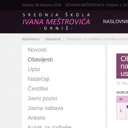
Subota, 08 Kolovoz 2026
SŠ IVANA MEŠTROVIĆA - Poljana 1, 22320 
NASLOVNI
Obavijest za roditelje i učenike pov
Naslovnica
Obavijesti
Novosti
Ob
Obavijesti
na
Upisi
u
Natječaji
31 Ožu
Čestitke
DOKUM
Javni pozivi
Br.
Javna nabava
1.
Ankete
Kutak za roditelje