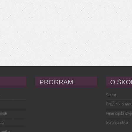
PROGRAMI
O ŠKO
e
Statut
Pravilnik o rad
osti
Financijski izvj
da
Galerija slika
čenike