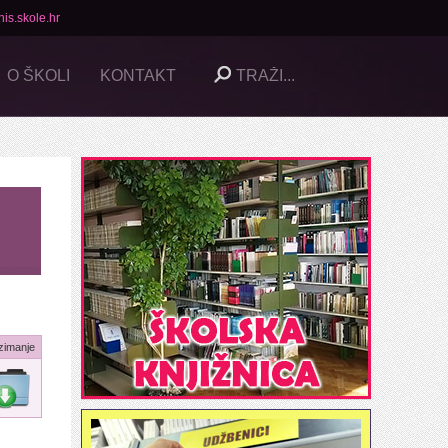
is.skole.hr
O ŠKOLI
KONTAKT
zimanje