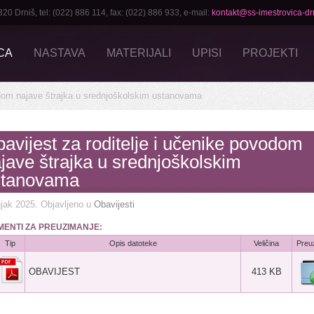
Drniš, tel: (022) 886 114, fax: (022) 886 933, e-mail:
kontakt@ss-imestrovica-drn
CA
NASTAVA
MATERIJALI
UPISI
PROJEKTI
odom najave štrajka u srednjoškolskim ustanovama
avijest za roditelje i učenike povodom
jave štrajka u srednjoškolskim
stanovama
jak 2025
. Objavljeno u
Obavijesti
ENTI ZA PREUZIMANJE:
Tip
Opis datoteke
Veličina
Preu
OBAVIJEST
413 KB