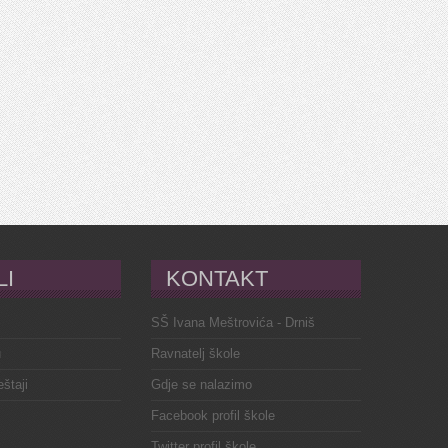
LI
KONTAKT
SŠ Ivana Meštrovića - Drniš
u
Ravnatelj škole
eštaji
Gdje se nalazimo
Facebook profil škole
Twitter profil škole