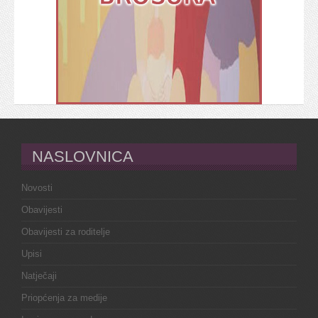
NASLOVNICA
Novosti
Obavijesti
Obavijesti za roditelje
Upisi
Natječaji
Priopćenja za medije