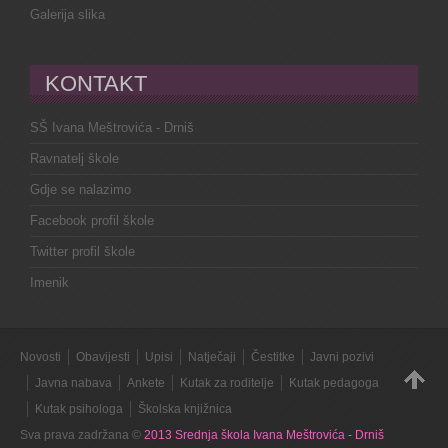
Galerija slika
KONTAKT
SŠ Ivana Meštrovića - Drniš
Ravnatelj škole
Gdje se nalazimo
Facebook profil škole
Twitter profil škole
Imenik
Novosti
Obavijesti
Upisi
Natječaji
Čestitke
Javni pozivi
Javna nabava
Ankete
Kutak za roditelje
Kutak pedagoga
Kutak psihologa
Školska knjižnica
Sva prava zadržana ©
2013 Srednja škola Ivana Meštrovića - Drniš