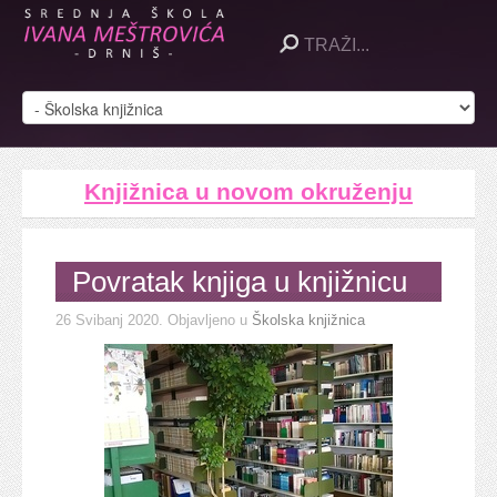
Knjižnica u novom okruženju
Povratak knjiga u knjižnicu
26 Svibanj 2020
. Objavljeno u
Školska knjižnica